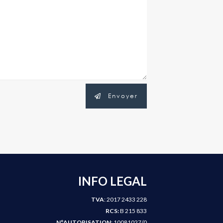
Envoyer
INFO LEGAL
TVA
: 2017 2433 228
RCS:
B 215 833
N°AUTORISATION
: 10081027/0