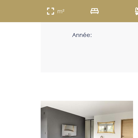
m²
Année: