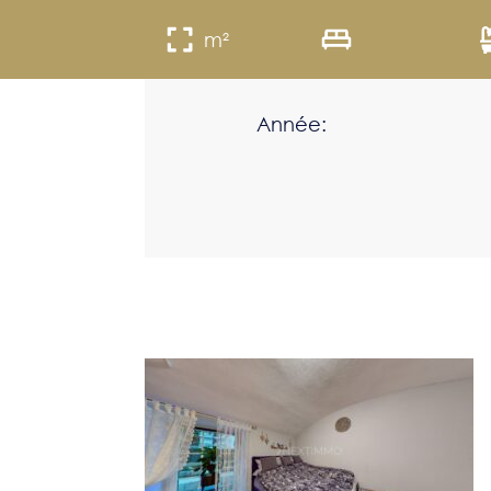
m²
Année: