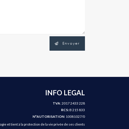
Envoyer
INFO LEGAL
TVA
: 2017 2433 228
RCS:
B 215 833
N°AUTORISATION
: 10081027/0
e et tient à la protection de la vie privée de ses clients