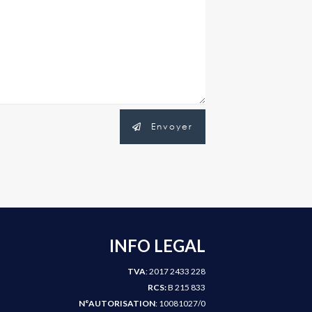
Envoyer
INFO LEGAL
TVA
: 2017 2433 228
RCS:
B 215 833
N°AUTORISATION
: 10081027/0