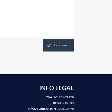
Envoyer
INFO LEGAL
TVA
: 2017 2433 228
RCS:
B 215 833
N°AUTORISATION
: 10081027/0