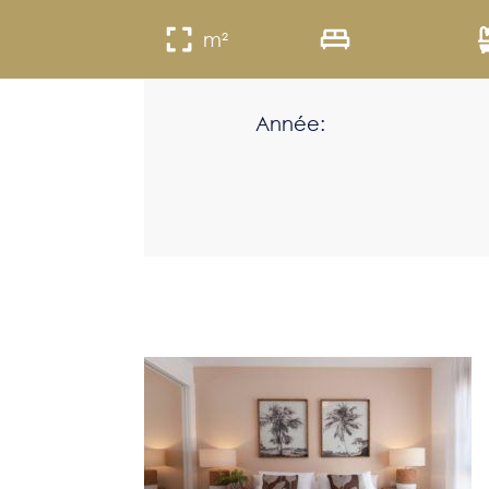
m²
Année: