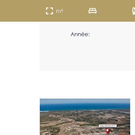
m²
Année: