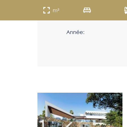
m²
Année: