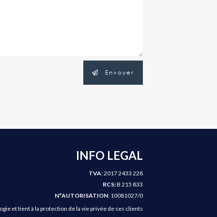
Envoyer
INFO LEGAL
TVA
: 2017 2433 228
RCS:
B 215 833
N°AUTORISATION
: 10081027/0
e et tient à la protection de la vie privée de ses clients