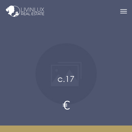
c.17
€