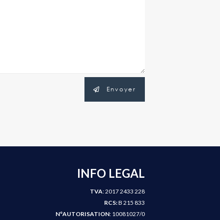
Envoyer
INFO LEGAL
TVA
: 2017 2433 228
RCS:
B 215 833
N°AUTORISATION
: 10081027/0