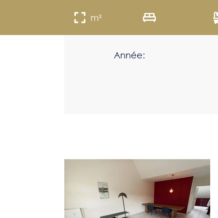
m²
Année: