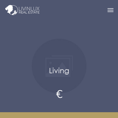
Living
€