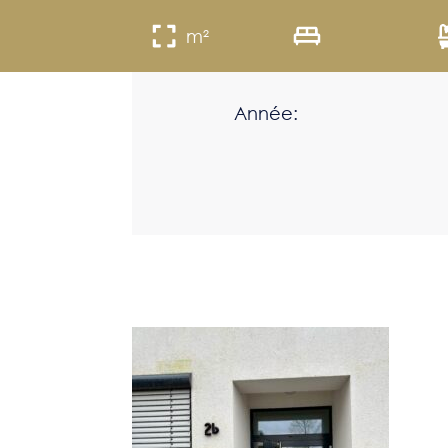
m²
Année: