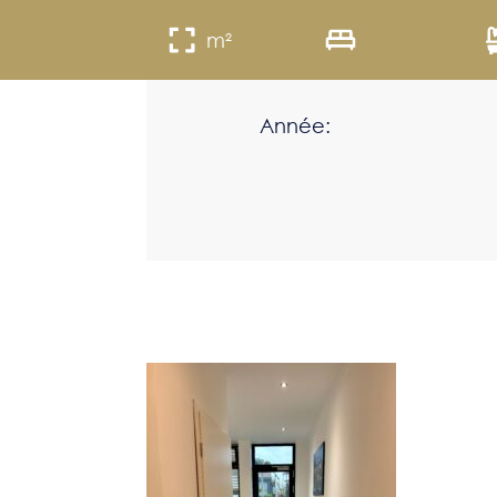
m²
Année: