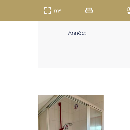
m²
Année: